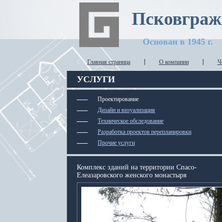
Псковграж
Основан в 1945 г.
Главная страница
О компании
Ч
УСЛУГИ
Проектирование
Дизайн и визуализация
Техническое обследование
Разработка проектов перепланировки
Прочие услуги
Комплекс зданий на территории Спасо-
Елеазаровского женского монастыря