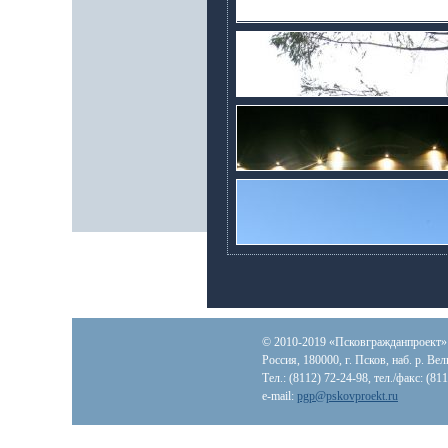
© 2010-2019 «Псковгражданпроект»
Россия, 180000, г. Псков, наб. р. Вел
Тел.: (8112) 72-24-98, тел./факс: (81
e-mail:
pgp@pskovproekt.ru