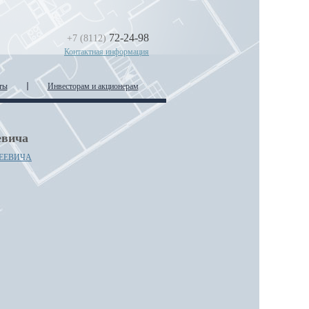
72-24-98
+7 (8112)
Контактная информация
ты
Инвесторам и акционерам
евича
ЕЕВИЧА