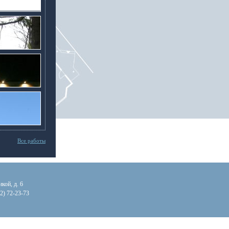
Все работы
икой, д. 6
12) 72-23-73