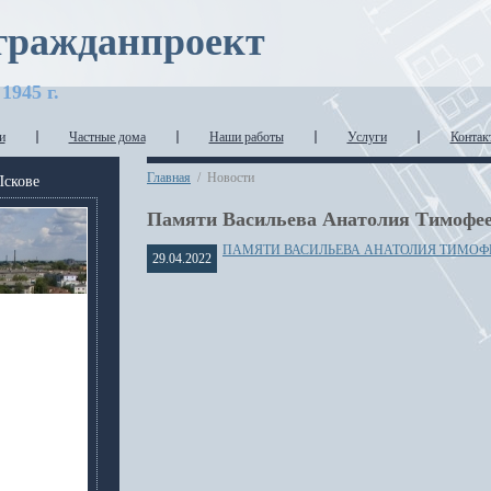
гражданпроект
1945 г.
и
Частные дома
Наши работы
Услуги
Контак
Главная
/
Новости
Пскове
Памяти Васильева Анатолия Тимофе
ПАМЯТИ ВАСИЛЬЕВА АНАТОЛИЯ ТИМОФ
29.04.2022